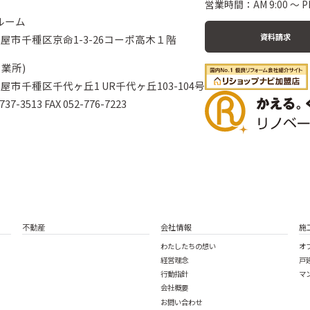
営業時間：AM 9:00 〜 PM
ルーム
資料請求
 名古屋市千種区京命1-3-26コーポ高木１階
業所)
 名古屋市千種区千代ヶ丘1 UR千代ヶ丘103-104号
37-3513 FAX 052-776-7223
不動産
会社情報
施
わたしたちの想い
オ
経営理念
戸
行動指針
マ
会社概要
お問い合わせ