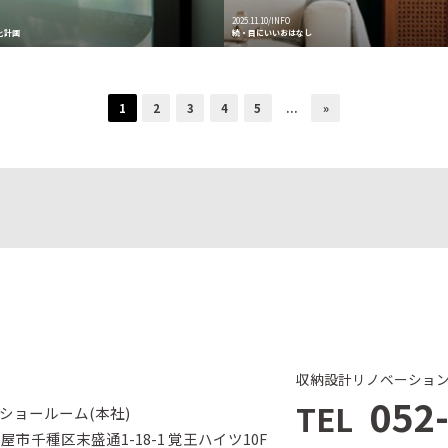
2025.11.10/INFO
化計画
続・目にいいおはなし
1
2
3
4
5
...
»
収納設計リノベーショ
052
TEL
ショールーム(本社)
名古屋市千種区末盛通1-18-1 覚王ハイツ10F