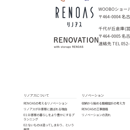
WOOBOショー
〒464-0004
千代が丘倉庫(営
〒464-0005
連絡先 TEL 052-7
リノアスについて
リノベーション
RENOASの考えるリノベーション
収納から始める動線設計の考え方
リノアスがお客様に選ばれる理由
RENOASの工事価格
01:お客様の暮らしをより豊かにするプ
リノベーションの流れ
ランニング
02:ないものは造ってしまおう、という
発想