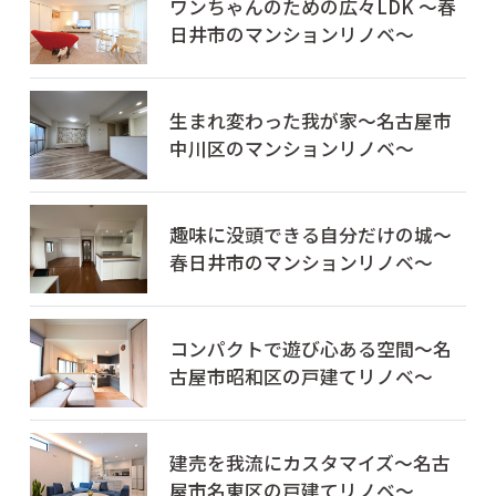
ワンちゃんのための広々LDK ～春
日井市のマンションリノベ～
生まれ変わった我が家～名古屋市
中川区のマンションリノベ～
趣味に没頭できる自分だけの城～
春日井市のマンションリノベ～
コンパクトで遊び心ある空間～名
古屋市昭和区の戸建てリノベ～
建売を我流にカスタマイズ～名古
屋市名東区の戸建てリノベ～