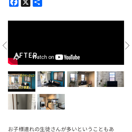
F
X
共
a
有
c
e
b
o
AFTER
o
k
お子様連れの生徒さんが多いということもあ