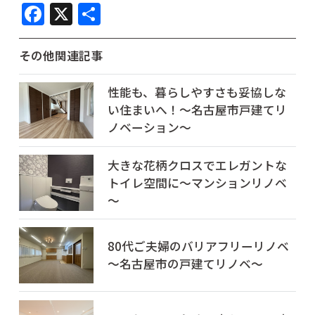
F
X
共
a
有
c
その他関連記事
e
性能も、暮らしやすさも妥協しな
b
い住まいへ！～名古屋市戸建てリ
o
ノベーション～
o
k
大きな花柄クロスでエレガントな
トイレ空間に～マンションリノベ
～
80代ご夫婦のバリアフリーリノベ
～名古屋市の戸建てリノベ～