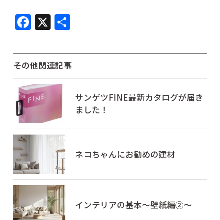
F
X
共
a
有
c
e
その他関連記事
b
o
サンゲツFINE最新カタログが届き
ました！
o
k
ネコちゃんにお勧めの建材
インテリアの基本～壁紙編②～