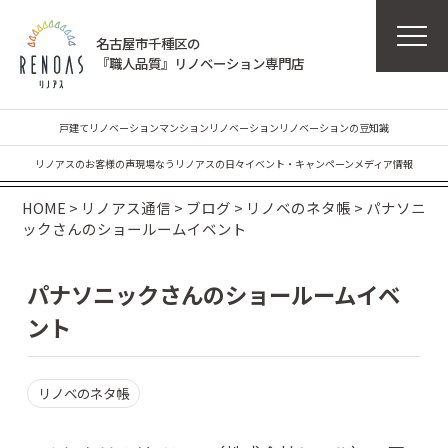
名古屋市千種区の
『職人品質』リノベーション専門店
戸建てリノベーション
マンションリノベーション
リノベーションの豆知識
リノアスのお客様の声
現場なう
リノアスの日々
イベント・キャンペーン
メディア情報
HOME
>
リノアス通信
>
ブログ
>
リノベのネタ帳
>
パナソニ
ックさんのショールームイベント
パナソニックさんのショールームイベ
ント
リノベのネタ帳