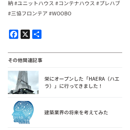
納 #ユニットハウス #コンテナハウス #プレハブ
#三協フロンテア #WOOBO
F
X
共
a
有
c
e
その他関連記事
b
o
栄にオープンした「HAERA（ハエ
ラ）」に行ってきました！
o
k
建築業界の将来を考えてみた