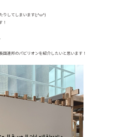
たりしてしまいます
(;^
ω
^)
す！
。
長国連邦のパビリオンを紹介したいと思います！