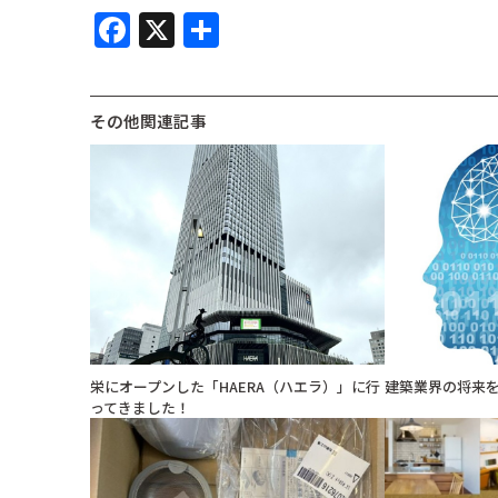
F
X
共
a
有
c
その他関連記事
e
b
o
o
k
栄にオープンした「HAERA（ハエラ）」に行
建築業界の将来
ってきました！