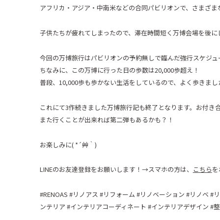
アフリカ・アジア・中南米などの合同パビリオンで、さまざま
子供たちが疲れてしまったので、滞在時間短く万博会場を後に
今回の万博旅行はパビリオンの予約無しで臨んだ強行スケジュ
ちなみに、この万博に行った日の歩数は
20,000
歩超え！
普段、
10,000
歩も歩かない生活をしているので、よく歩きまし
これにて
3
作続きました万博旅行記も終了となります。お付き
また行くことが出来れば第二弾もあるかも？！
お楽しみに
( *
´艸｀
)
LINE
のお友達登録をお願いします！
→
スマホの方は、
こちら
を
#RENOAS #
リノアス
#
リフォーム
#
リノベーション
#
リノベ
#
リ
ンテリア
#
インテリアコーディネート
#
インテリアデザイン
#
整