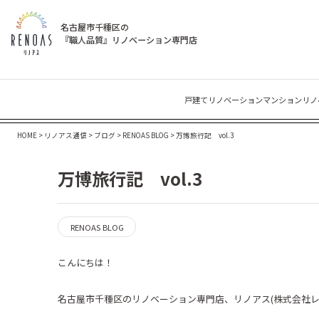
名古屋市千種区の
『職人品質』リノベーション専門店
戸建てリノベーション
マンションリノ
HOME
>
リノアス通信
>
ブログ
>
RENOAS BLOG
>
万博旅行記 vol.3
万博旅行記 vol.3
RENOAS BLOG
こんにちは！
名古屋市千種区のリノベーション専門店、リノアス
(
株式会社