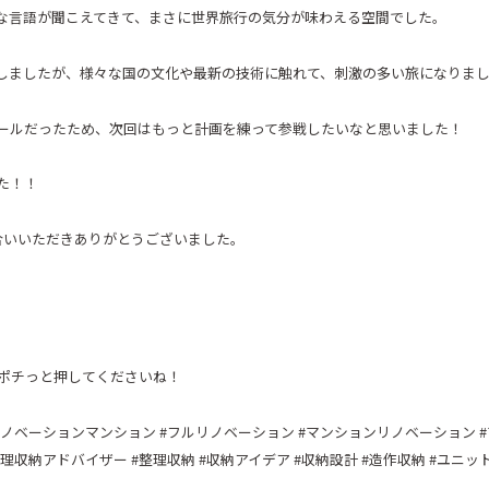
な言語が聞こえてきて、まさに世界旅行の気分が味わえる空間でした。
しましたが、様々な国の文化や最新の技術に触れて、刺激の多い旅になりま
ールだったため、次回はもっと計画を練って参戦したいなと思いました！
た！！
合いいただきありがとうございました。
ポチっと押してくださいね！
ノベーションマンション
#
フルリノベーション
#
マンションリノベーション
#
理収納アドバイザー
#
整理収納
#
収納アイデア
#
収納設計
#
造作収納
#
ユニッ