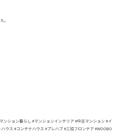
した。
マンション暮らし
#
マンションインテリア
#
中古マンション
#
イ
トハウス
#
コンテナハウス
#
プレハブ
#
三協フロンテア
#WOOBO