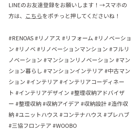
LINE
のお友達登録をお願いします！
→
スマホの
方は、
こちら
をポチっと押してくださいね！
#RENOAS #
リノアス
#
リフォーム
#
リノベーショ
ン
#
リノベ
#
リノベーションマンション
#
フルリ
ノベーション
#
マンションリノベーション
#
マン
ション暮らし
#
マンションインテリア
#
中古マン
ション
#
インテリア
#
インテリアコーディネー
ト
#
インテリアデザイン
#
整理収納アドバイザ
ー
#
整理収納
#
収納アイデア
#
収納設計
#
造作収
納
#
ユニットハウス
#
コンテナハウス
#
プレハブ
#
三協フロンテア
#WOOBO