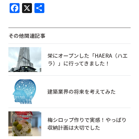
F
X
共
a
有
c
e
その他関連記事
b
o
栄にオープンした「HAERA（ハエ
ラ）」に行ってきました！
o
k
建築業界の将来を考えてみた
梅シロップ作りで実感！やっぱり
収納計画は大切でした