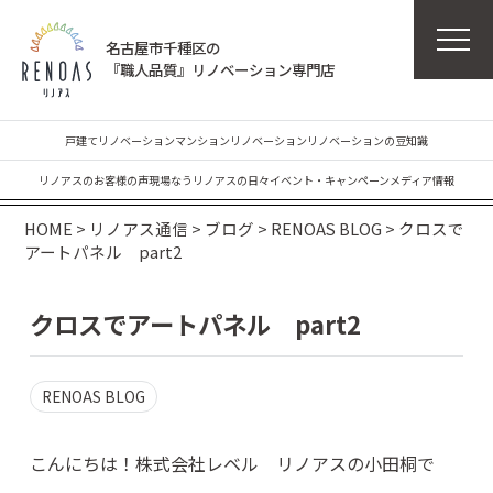
名古屋市千種区の
『職人品質』リノベーション専門店
戸建てリノベーション
マンションリノベーション
リノベーションの豆知識
リノアスのお客様の声
現場なう
リノアスの日々
イベント・キャンペーン
メディア情報
HOME
>
リノアス通信
>
ブログ
>
RENOAS BLOG
>
クロスで
アートパネル part2
クロスでアートパネル part2
RENOAS BLOG
こんにちは！株式会社レベル リノアスの小田桐で