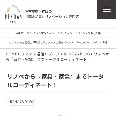
名古屋市千種区の
『職人品質』リノベーション専門店
戸建てリノベーション
マンションリノベーション
リノベーションの豆知識
リノアスのお客様の声
現場なう
リノアスの日々
イベント・キャンペーン
メディア情報
HOME
>
リノアス通信
>
ブログ
>
RENOAS BLOG
>
リノベか
ら『家具・家電』までトータルコーディネート！
リノベから『家具・家電』までトータ
ルコーディネート！
RENOAS BLOG