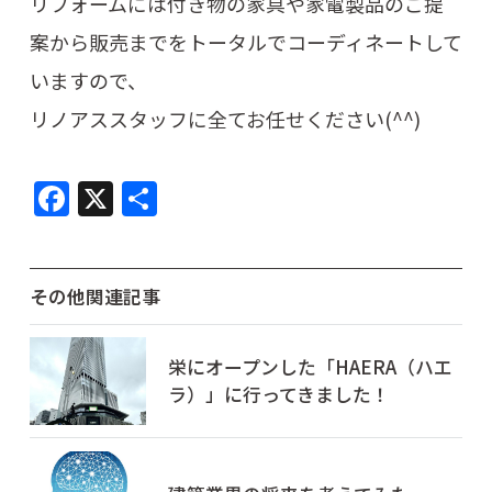
リフォームには付き物の家具や家電製品のご提
案から販売までをトータルでコーディネートして
いますので、
リノアススタッフに全てお任せください(^^)
F
X
共
a
有
c
e
その他関連記事
b
o
栄にオープンした「HAERA（ハエ
ラ）」に行ってきました！
o
k