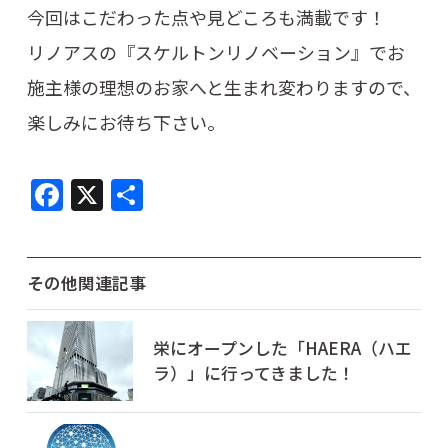
今回はこだわった点や見どころも満載です！
リノアスの『スケルトンリノベーション』でお
施主様の理想のお家へと生まれ変わりますので、
楽しみにお待ち下さい。
F
X
共
a
有
c
e
その他関連記事
b
o
栄にオープンした「HAERA（ハエ
ラ）」に行ってきました！
o
k